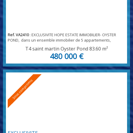
Ref. VA2410
: EXCLUSIVITE HOPE ESTATE IMMOBILIER- OYSTER
POND, dans un ensemble immobilier de 5 appartements,
penthouse de 480 000 euros incluant 30 000 euros de
T4 saint martin Oyster Pond
83.60 m²
commission à la charge du locataire au dernier étage de la
480 000 €
résidence, avec vue panoramique sur la baie d'Oyster Pond -
grande terrasse desservant un appartement T3, avec terrasse
indépendante, un salon séjour et cuisine de , et de...
Sous compromis
EXCLUSIVITE