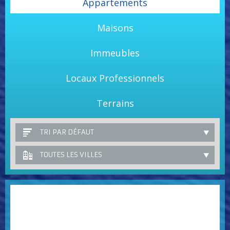
Appartements
Maisons
Immeubles
Locaux Professionnels
Terrains
TRI PAR DÉFAUT
TOUTES LES VILLES