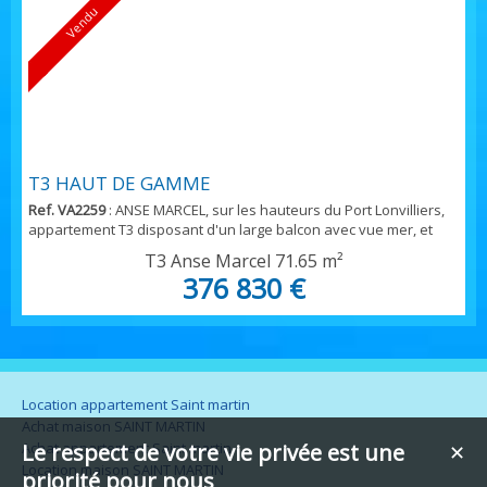
Vendu
T3 HAUT DE GAMME
Ref. VA2259
: ANSE MARCEL, sur les hauteurs du Port Lonvilliers,
appartement T3 disposant d'un large balcon avec vue mer, et
sur le port de plaisance Eligible à la loi PINEL Outre mer où loi
T3 Anse Marcel
71.65 m²
GIRARDIN IS permettant une déduction de 100 % du montant de
376 830 €
l'investissement du résultat net de l'entreprise située en
métropole....Réelle opportunité
Location appartement Saint martin
Achat maison SAINT MARTIN
Achat appartement Saint martin
Le respect de votre vie privée est une
✕
Location maison SAINT MARTIN
priorité pour nous