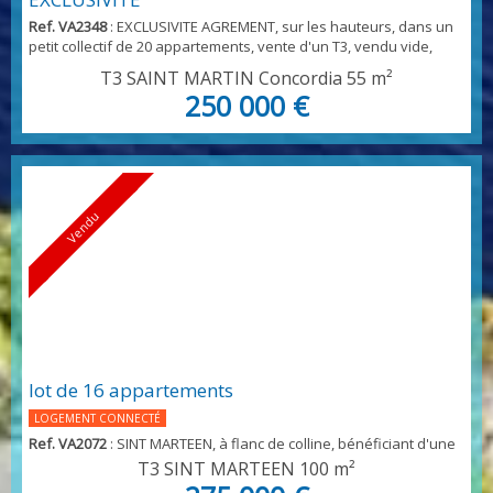
Ref. VA2348
: EXCLUSIVITE AGREMENT, sur les hauteurs, dans un
petit collectif de 20 appartements, vente d'un T3, vendu vide,
avec une grande terrasse de 10 M2, fermée par volet roulant,
T3 SAINT MARTIN Concordia
55 m²
avec vue panoramique sur la baie de Marigot, avec salon séjour
250 000 €
et cuisine, deux vraies chambres, et une salle d'eau avec wc
complète l'ensemble Une place de parking Proximité de
Concordia, des écoles, lycées, collec...
Vendu
lot de 16 appartements
LOGEMENT CONNECTÉ
Ref. VA2072
: SINT MARTEEN, à flanc de colline, bénéficiant d'une
vue panoramique sur toute la baie, vente d'un ensemble
T3 SINT MARTEEN
100 m²
immobilier en vente future d'achèvement, composé de 8