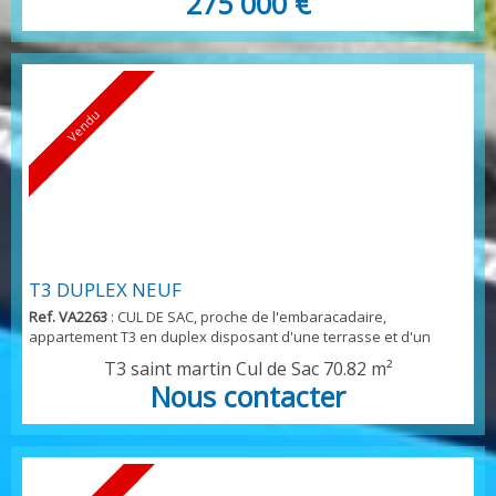
275 000 €
appartements, sur deux bâtiments, parfaitement sécurisés,
Résidence à l'architecture contemporaine . Appartement T3 aux
aménagements optimisés, confortables, accueillants et
lumineux, larges baies, belle terrasse à vivre vente à ...
Vendu
T3 DUPLEX NEUF
Ref. VA2263
: CUL DE SAC, proche de l'embaracadaire,
appartement T3 en duplex disposant d'une terrasse et d'un
balcon, vue mer. Eligible à la loi PINEL Outre mer où loi GIRARDIN
T3 saint martin Cul de Sac
70.82 m²
IS permettant une déduction de 100 % du montant de
Nous contacter
l'investissement du résultat net de l'entreprise située en
métropole....Réelle opportunité