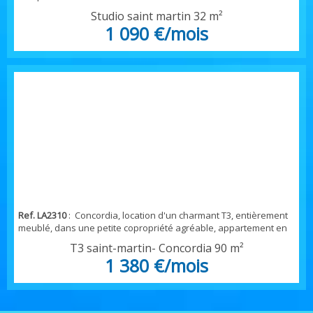
MARIGOT, sur les cocotiiers- ce studio dispose d'une piscine
Studio saint martin
32 m²
commune, mais très agréable, vous êtes à deux pas de
1 090 €/mois
MARIGOT et de ses commerces--aménagement parfait pour une
où deux personnes, avec salon séjour, un coin lit avec literie de
deux personnes, une cuisine aménagée et éq...
Ref. LA2310
: Concordia, location d'un charmant T3, entièrement
meublé, dans une petite copropriété agréable, appartement en
parfait état avec pièce spacieuse, cuisine aménagée et équipée,
T3 saint-martin- Concordia
90 m²
salon séjour, grand et lumineux avec canapé- une chambre très
1 380 €/mois
grande, salle d'eau et wc- LOYER 1380 PAR MOIS- Frais agence
locataire 880 euros- et état des lieux 270.00 frais propriétaire 880
euros + 200 euro...