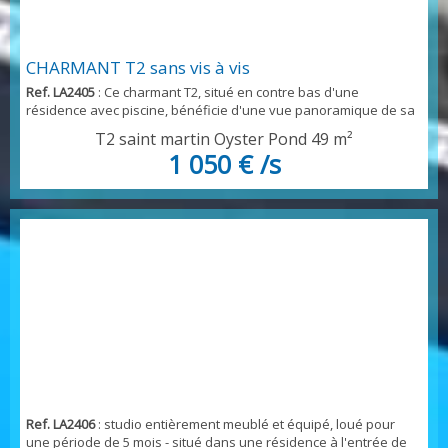
CHARMANT T2 sans vis à vis
Ref. LA2405
: Ce charmant T2, situé en contre bas d'une
résidence avec piscine, bénéficie d'une vue panoramique de sa
terrasse, il est parfaitement aménagé, et répond aux demandes
T2 saint martin Oyster Pond
49 m²
des plus exigeants- sans aucun vis à vis, il se compose d'une
1 050 € /s
très agréable pièce à vivre, avec salon séjour, prolongé par une
charmante terrasse, conviviale, pour voir le coucher de soleil sur
la mer, coin cuisine par...
Ref. LA2406
: studio entièrement meublé et équipé, loué pour
une période de 5 mois - situé dans une résidence à l'entrée de