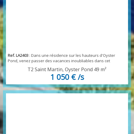
Ref. LA2403
: Dans une résidence sur les hauteurs d'Oyster
Pond, venez passer des vacances inoubliables dans cet
appartement parfaitement aménagée, prévu pour un couple, ,
T2 Saint Martin, Oyster Pond
49 m²
ce dernier présente tout le confort nécessaire, cuisine équipée
1 050 € /s
et aménagée, avec machine à laver le linge, Cet appartement
est parfait pour un couple mais peut accueillir jusqu'à 2 enfants
en plus- vous avez donc une chambre avec...