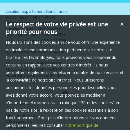
Location appartement Saint martin
Achat maison SAINT MARTIN
Achat appartement Saint martin
Le respect de votre vie privée est une
✕
Location maison SAINT MARTIN
priorité pour nous
Achat appartement SAINT MARTIN
Achat appartement SINT MARTEEN
Nous utilisons des cookies afin de vous offrir une expérience
optimale et une communication pertinente sur notre site.
Appartement à louer saint martin
Grace à ces technologies, nous pouvons vous proposer du
Terrain à vendre GOURBEYRE
Maison à vendre SAINT MARTIN
contenu en rapport avec vos centres d'intérêt. Ils nous
Maison à vendre SAINT MARTIN
permettent également d'améliorer la qualité de nos services et
Appartement à louer Saint-Martin
la convivialité de notre site internet. Nous utiliserons
Appartement à louer saint-martin-
uniquement les données personnelles pour lesquelles vous
avez donné votre accord. Vous pouvez les modifier à
n'importe quel moment via la rubrique "Gérer les cookies" en
Nos Honoraires
Qui sommes-nous
bas de notre site, à l'exception des cookies essentiels à son
Mentions légales
fonctionnement. Pour plus d'informations sur vos données
Offre complète
personnelles, veuillez consulter
notre politique de
Plan du site