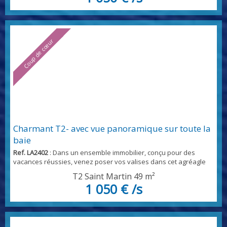
chambre à l'étage avec lit en 160- Vous bénéficierez des
services aguerris de notre conci...
Coup de cœur
Charmant T2- avec vue panoramique sur toute la
baie
Ref. LA2402
: Dans un ensemble immobilier, conçu pour des
vacances réussies, venez poser vos valises dans cet agréagle
t2, bénéficiant d'une jolie vue sur toute la baie d'oyster pond,
T2 Saint Martin
49 m²
vous bénéficierez d'une piscine commune avec grand deck
1 050 € /s
aménagée pour faire de vos apéritifs des moments inoubliables
au coucher du soleil cet appartement bénéficie parfaitement
aménagé convient à un couple, avec sa cham...