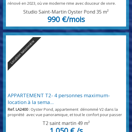
rénové en 2023, où vie moderne rime avec douceur de vivre.
Profitez d'un espace lumineux grâce à son exposition sud-est et
Studio Saint-Martin Oyster Pond
35 m²
à sa vue imprenable sur la mer. Terrasse de 20m² et jardin de
990 €/mois
10m² pour des moments en plein air inoubliables. Parking
extérieur inclus. Une adresse où chaque détail a été pensé pour
votre confort.
Location saisonnière
APPARTEMENT T2- 4 personnes maximum-
location à la sema...
Ref. LA2400
: Oyster Pond, appartement dénommé V2 dans la
propriété avec vue panoramique, et tout le confort pour passer
d'agréables moments en famille, nous vous proposons cet
T2 saint martin
49 m²
appartement, avec salon séjour, cuisine équipée, avec tout le
1 050 € /s
nécessaire, télévision connectée, machine a laver le linge, une