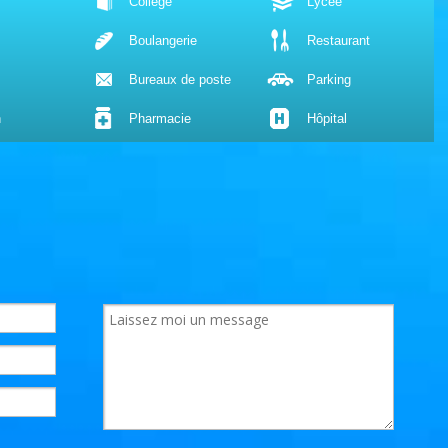
Collège
Lycée
Boulangerie
Restaurant
Bureaux de poste
Parking
n
Pharmacie
Hôpital