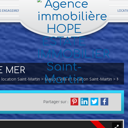
S ENGAGEMENTS
LOCATI
E MER
 location Saint-Martin
>
Maison Villa en location Saint-Martin
> Maiso
Partager sur :