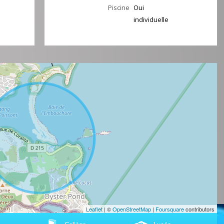
Piscine
Oui
individuelle
Leaflet
| ©
OpenStreetMap
|
Foursquare
contributors