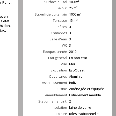
Surface au sol
100
m²
r Pond,
Séjour
25
m²
Superficie du terrain
1000 m²
retien
Terrasse
15
m²
is état
80 dont
Pièces
4
tact
Chambres
3
Salle d'eau
3
WC
3
Epoque, année
2010
État général
En bon état
Vue
Mer
Exposition
Est-Ouest
Ouvertures
Aluminium
Assainissement
Individuel
Cuisine
Aménagée et équipée
Ameublement
Entièrement meublé
Stationnement int.
2
Isolation
laine de verre
Toiture
toles traditionnelle