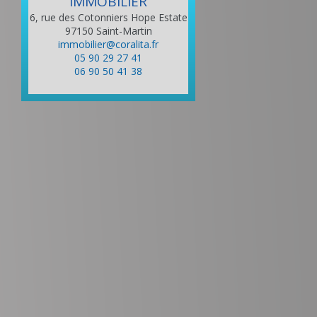
IMMOBILIER
6, rue des Cotonniers Hope Estate
97150
Saint-Martin
immobilier@coralita.fr
05 90 29 27 41
06 90 50 41 38