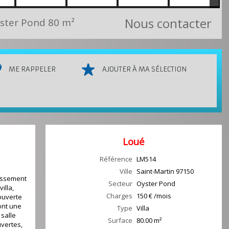
Nous contacter
yster Pond
80 m²
ME RAPPELER
AJOUTER À MA SÉLECTION
Loué
Référence
LM514
Ville
Saint-Martin
97150
tissement
Secteur
Oyster Pond
illa,
Charges
150 € /mois
ouverte
ont une
Type
Villa
 salle
Surface
80.00
m²
uvertes,