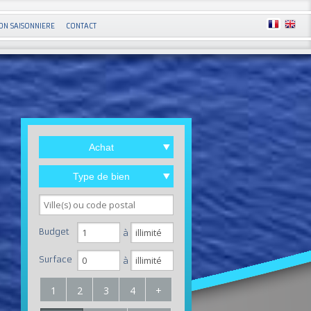
ON SAISONNIERE
CONTACT
Achat
Type de bien
n villa LM514
Budget
à
Surface
à
1
2
3
4
+