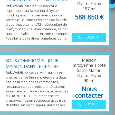
Oyster Pond
Ref. VM549
: Villa neuve avec vue
197 m²
imprenable sur la marina d'Oyster
588 850 €
Pond, à personnaliser avec choix de
carrelage, cuisine et finitions de la salle
d'eau. Appartement T2 indépendant de
85m², tout équipé, avec chambre, salon-
cuisine et salle d'eau. Piscine commune.
Détails
Possibilité de finitions complètes par le
propriétaire, prix ajusté à 635 000 €. Une
opportunité clé en main dans un cadre
exceptionnel !
Maison
SOUS COMPROMIS - JOLIE
mitoyenne 1 côté
MAISON DANS LE CENTRE
Saint-Martin
D'OYSTER P...
Ref. VM525
: SOUS COMPROMIS Dans
Oyster Pond
une résidence bien entretenue, à deux
90 m²
pas de la mer, et des commodités,
restaurants, superette, bientôt station
Nous
essence et son libre service, à deux pas
contacter
du FRONT STREET, quartier encore
préservé, maison spacieuse avec trois
Détails
chambre, un salon séjour, deux salles
d'eau, belle terrasse, et une autre avec
auvent, jardin privatif, piscine dans