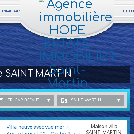
S ENGAGEMENTS
LOCATI
e SAINT-MARTIN
TRI PAR DÉFAUT
SAINT-MARTIN
Maison villa
Villa neuve avec vue mer +
SAINT-MARTIN
Appartement T2 – Oyster Pond