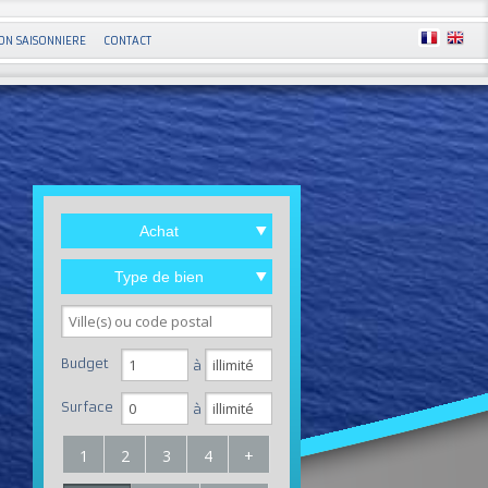
ON SAISONNIERE
CONTACT
Achat
Type de bien
Budget
à
Surface
à
1
2
3
4
+