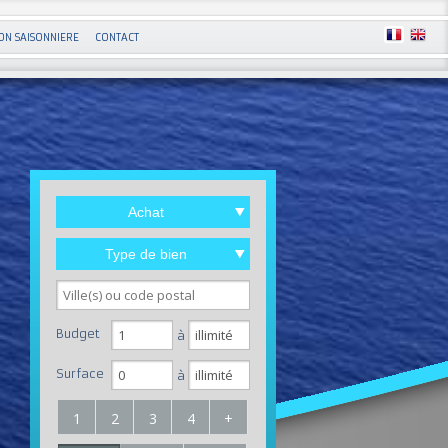
ON SAISONNIERE
CONTACT
Achat
Type de bien
Budget
à
Surface
à
1
2
3
4
+