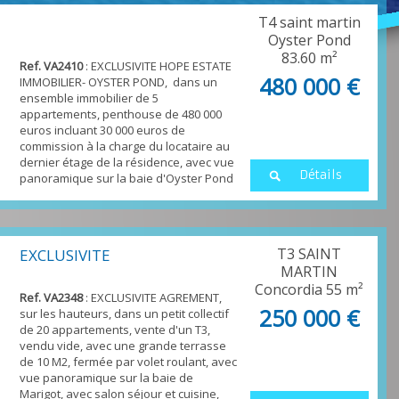
T4 saint martin
Oyster Pond
83.60 m²
Ref. VA2410
: EXCLUSIVITE HOPE ESTATE
480 000 €
IMMOBILIER- OYSTER POND, dans un
ensemble immobilier de 5
appartements, penthouse de 480 000
euros incluant 30 000 euros de
commission à la charge du locataire au
dernier étage de la résidence, avec vue
Détails
panoramique sur la baie d'Oyster Pond
- grande terrasse desservant un
appartement T3, avec terrasse
indépendante, un salon séjour et
cuisine de , et de...
T3 SAINT
EXCLUSIVITE
MARTIN
Concordia
55 m²
Ref. VA2348
: EXCLUSIVITE AGREMENT,
250 000 €
sur les hauteurs, dans un petit collectif
de 20 appartements, vente d'un T3,
vendu vide, avec une grande terrasse
de 10 M2, fermée par volet roulant, avec
vue panoramique sur la baie de
Marigot, avec salon séjour et cuisine,