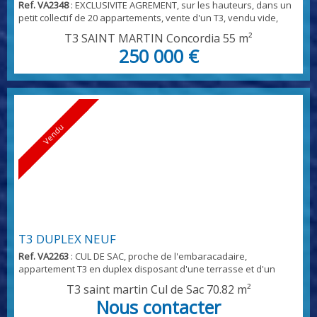
Ref. VA2348
: EXCLUSIVITE AGREMENT, sur les hauteurs, dans un
petit collectif de 20 appartements, vente d'un T3, vendu vide,
avec une grande terrasse de 10 M2, fermée par volet roulant,
T3 SAINT MARTIN Concordia
55 m²
avec vue panoramique sur la baie de Marigot, avec salon séjour
250 000 €
et cuisine, deux vraies chambres, et une salle d'eau avec wc
complète l'ensemble Une place de parking Proximité de
Concordia, des écoles, lycées, collec...
Vendu
T3 DUPLEX NEUF
Ref. VA2263
: CUL DE SAC, proche de l'embaracadaire,
appartement T3 en duplex disposant d'une terrasse et d'un
balcon, vue mer. Eligible à la loi PINEL Outre mer où loi GIRARDIN
T3 saint martin Cul de Sac
70.82 m²
IS permettant une déduction de 100 % du montant de
Nous contacter
l'investissement du résultat net de l'entreprise située en