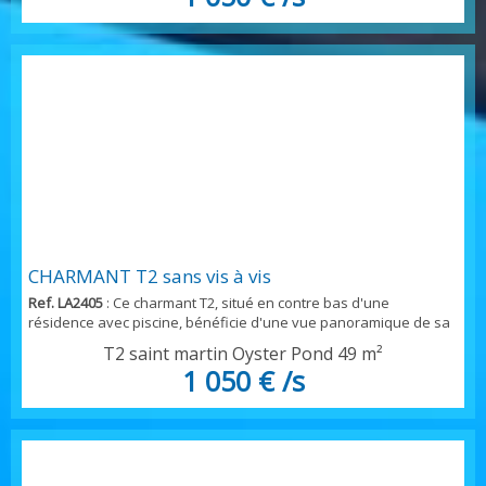
au coucher du soleil cet appartement bénéficie parfaitement
aménagé convient à un couple, avec sa cham...
CHARMANT T2 sans vis à vis
Ref. LA2405
: Ce charmant T2, situé en contre bas d'une
résidence avec piscine, bénéficie d'une vue panoramique de sa
terrasse, il est parfaitement aménagé, et répond aux demandes
T2 saint martin Oyster Pond
49 m²
des plus exigeants- sans aucun vis à vis, il se compose d'une
1 050 € /s
très agréable pièce à vivre, avec salon séjour, prolongé par une
charmante terrasse, conviviale, pour voir le coucher de soleil sur
la mer, coin cuisine par...