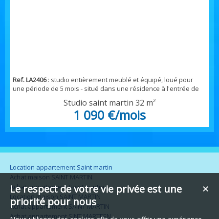
Ref. LA2406
: studio entièrement meublé et équipé, loué pour
une période de 5 mois - situé dans une résidence à l'entrée de
MARIGOT, sur les cocotiiers- ce studio dispose d'une piscine
Studio saint martin
32 m²
commune, mais très agréable, vous êtes à deux pas de
1 090 €/mois
MARIGOT et de ses commerces--aménagement parfait pour une
où deux personnes, avec salon séjour, un coin lit avec literie de
deux personnes, une cuisine aménagée et éq...
Location appartement Saint martin
Achat maison SAINT MARTIN
Achat appartement Saint martin
Le respect de votre vie privée est une
✕
Location maison SAINT MARTIN
priorité pour nous
Achat appartement SAINT MARTIN
Achat appartement SINT MARTEEN