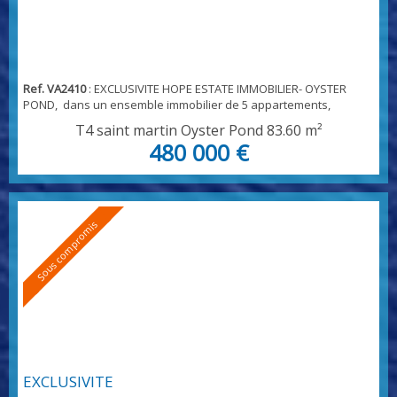
Ref. VA2410
: EXCLUSIVITE HOPE ESTATE IMMOBILIER- OYSTER
POND, dans un ensemble immobilier de 5 appartements,
penthouse de 480 000 euros incluant 30 000 euros de
T4 saint martin Oyster Pond
83.60 m²
commission à la charge du locataire au dernier étage de la
480 000 €
résidence, avec vue panoramique sur la baie d'Oyster Pond -
grande terrasse desservant un appartement T3, avec terrasse
indépendante, un salon séjour et cuisine de , et de...
Sous compromis
EXCLUSIVITE