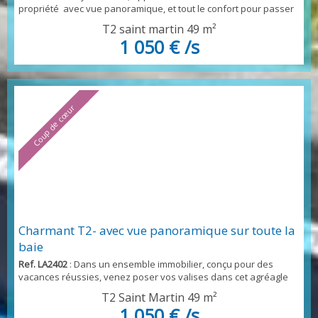
propriété avec vue panoramique, et tout le confort pour passer
d'agréables moments en famille, nous vous proposons cet
T2 saint martin
49 m²
appartement, avec salon séjour, cuisine équipée, avec tout le
1 050 € /s
nécessaire, télévision connectée, machine a laver le linge, une
chambre à l'étage avec lit en 160- Vous bénéficierez des
services aguerris de notre conci...
Coup de cœur
Charmant T2- avec vue panoramique sur toute la
baie
Ref. LA2402
: Dans un ensemble immobilier, conçu pour des
vacances réussies, venez poser vos valises dans cet agréagle
t2, bénéficiant d'une jolie vue sur toute la baie d'oyster pond,
T2 Saint Martin
49 m²
vous bénéficierez d'une piscine commune avec grand deck
1 050 € /s
aménagée pour faire de vos apéritifs des moments inoubliables