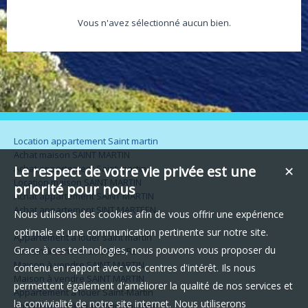
Vous n'avez sélectionné aucun bien.
Location appartement Saint martin
Achat maison SAINT MARTIN
Achat appartement Saint martin
Le respect de votre vie privée est une
✕
Location maison SAINT MARTIN
priorité pour nous
Achat appartement SAINT MARTIN
Achat appartement SINT MARTEEN
Nous utilisons des cookies afin de vous offrir une expérience
optimale et une communication pertinente sur notre site.
Appartement à louer saint martin
Grace à ces technologies, nous pouvons vous proposer du
Terrain à vendre GOURBEYRE
Maison à vendre SAINT MARTIN
contenu en rapport avec vos centres d'intérêt. Ils nous
Maison à vendre SAINT MARTIN
permettent également d'améliorer la qualité de nos services et
Appartement à louer Saint-Martin
la convivialité de notre site internet. Nous utiliserons
Appartement à louer saint-martin-