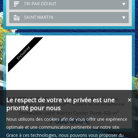
TRI PAR DÉFAUT
SAINT MARTIN
Exclusivité
Le respect de votre vie privée est une
Ref. VI066
: 🌊 **Penthouse & Appartements Meublés - Vue
✕
Panoramique sur Oyster Pond** Un cadre de vie exceptionnel
priorité pour nous
avec une vue à couper le souffle sur la baie. Immeuble rénové
Immeuble saint martin Oyster Pond
420 m²
en 2018, composé de 4 T3 meublés de 55 m² et d'un penthouse
1 600 000 €
Nous utilisons des cookies afin de vous offrir une expérience
avec grande terrasse. Piscine commune, parking dédié,
rentabilité mensuelle de 7 200 €. Possibilité d'achat en deux lots :
optimale et une communication pertinente sur notre site.
penthouse à 480 000 € ou les 4 appartemen...
Grace à ces technologies, nous pouvons vous proposer du