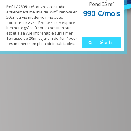
Pond
35 m²
Ref. LA2396
: Découvrez ce studio
990 €/mois
entièrement meublé de 35m², rénové en
2023, où vie moderne rime avec
douceur de vivre. Profitez d'un espace
lumineux grâce à son exposition sud-
est et à sa vue imprenable sur la mer.
Terrasse de 20m² et jardin de 10m² pour
Détails
des moments en plein air inoubliables.
Parking extérieur inclus. Une adresse
où chaque détail a été pensé pour
votre confort.