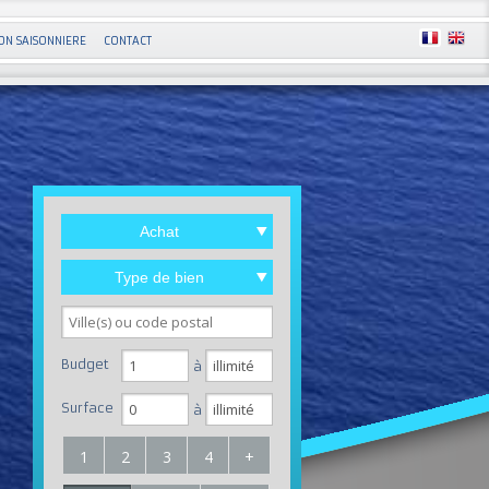
ON SAISONNIERE
CONTACT
Achat
Type de bien
Budget
à
Surface
à
1
2
3
4
+