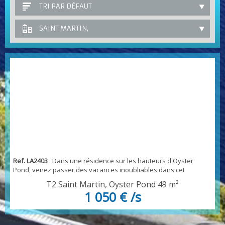
TRI PAR DÉFAUT
SAINT MARTIN,
Ref. LA2403
: Dans une résidence sur les hauteurs d'Oyster
Pond, venez passer des vacances inoubliables dans cet
appartement parfaitement aménagée, prévu pour un couple, ,
T2 Saint Martin, Oyster Pond
49 m²
ce dernier présente tout le confort nécessaire, cuisine équipée
1 050 € /s
et aménagée, avec machine à laver le linge, Cet appartement
est parfait pour un couple mais peut accueillir jusqu'à 2 enfants
en plus- vous avez donc une chambre avec...