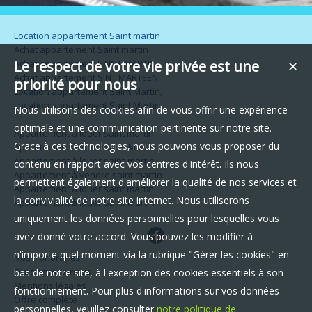
Location appartement Saint martin
Achat appartement Saint martin
Achat appartement SAINT MARTIN
Le respect de votre vie privée est une
✕
Achat appartement SINT MARTEEN
priorité pour nous
Location appartement Saint Martin,
Location appartement Saint Martin
Nous utilisons des cookies afin de vous offrir une expérience
optimale et une communication pertinente sur notre site.
Appartement à louer saint martin
Grace à ces technologies, nous pouvons vous proposer du
Appartement à louer Saint-Martin
Appartement à louer saint-martin-
contenu en rapport avec vos centres d'intérêt. Ils nous
Appartement à vendre saint martin
permettent également d'améliorer la qualité de nos services et
Appartement à louer saint martin
la convivialité de notre site internet. Nous utiliserons
Appartement à louer Saint Martin
uniquement les données personnelles pour lesquelles vous
avez donné votre accord. Vous pouvez les modifier à
n'importe quel moment via la rubrique "Gérer les cookies" en
Nos Honoraires
Qui sommes-nous
bas de notre site, à l'exception des cookies essentiels à son
Mentions légales
fonctionnement. Pour plus d'informations sur vos données
Offre complète
personnelles, veuillez consulter
notre politique de