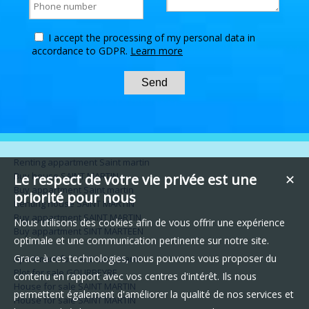
I accept the processing of my personal data in
accordance to GDPR.
Learn more
Renting appartment Saint martin
Buy house SAINT MARTIN
Le respect de votre vie privée est une
✕
Buy appartment Saint martin
priorité pour nous
Renting house SAINT MARTIN
Buy appartment SAINT MARTIN
Nous utilisons des cookies afin de vous offrir une expérience
Buy appartment SINT MARTEEN
optimale et une communication pertinente sur notre site.
Grace à ces technologies, nous pouvons vous proposer du
Apartment for rent saint martin
Plot for sale GOURBEYRE
contenu en rapport avec vos centres d'intérêt. Ils nous
House for sale SAINT MARTIN
permettent également d'améliorer la qualité de nos services et
House for sale SAINT MARTIN