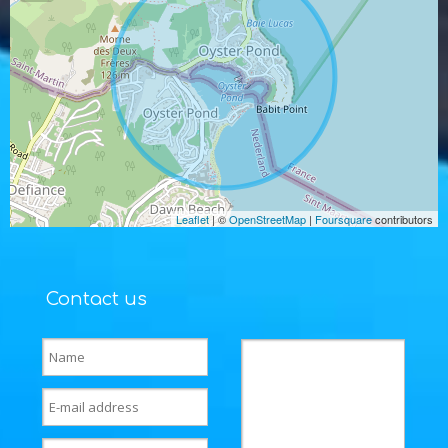
Leaflet
| ©
OpenStreetMap
|
Foursquare
contributors
Contact us