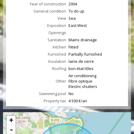
Year of construction
2004
General condition
To do up
View
Sea
Exposition
East-West
Openings
Sanitation
Mains drainage
Kitchen
Fitted
Furnished
Partially furnished
Insulation
laine de verre
Roofing
bon état tôles
Air conditioning
Other
Fibre optique
Electric shutters
Swimming pool
No
Property tax
4 500 €/an
+
-