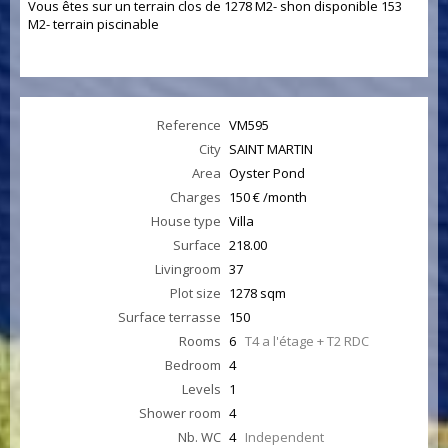
Vous êtes sur un terrain clos de 1278 M2- shon disponible 153
M2- terrain piscinable
Reference
VM595
City
SAINT MARTIN
Area
Oyster Pond
Charges
150 € /month
House type
Villa
Surface
218.00
Livingroom
37
Plot size
1278 sqm
Surface terrasse
150
Rooms
6
T4 a l'étage + T2 RDC
Bedroom
4
Levels
1
Shower room
4
Nb. WC
4
Independent