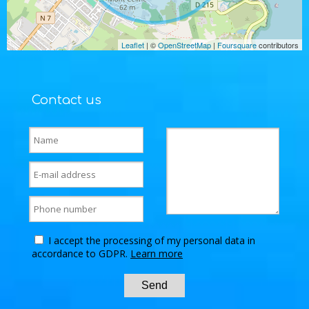
Leaflet
| ©
OpenStreetMap
|
Foursquare
contributors
Contact us
I accept the processing of my personal data in
accordance to GDPR.
Learn more