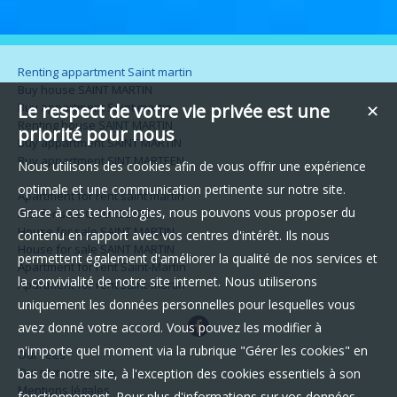
Renting appartment Saint martin
Buy house SAINT MARTIN
Buy appartment Saint martin
Le respect de votre vie privée est une
✕
Renting house SAINT MARTIN
priorité pour nous
Buy appartment SAINT MARTIN
Buy appartment SINT MARTEEN
Nous utilisons des cookies afin de vous offrir une expérience
optimale et une communication pertinente sur notre site.
Apartment for rent saint martin
Grace à ces technologies, nous pouvons vous proposer du
Plot for sale GOURBEYRE
House for sale SAINT MARTIN
contenu en rapport avec vos centres d'intérêt. Ils nous
House for sale SAINT MARTIN
permettent également d'améliorer la qualité de nos services et
Apartment for rent Saint-Martin
la convivialité de notre site internet. Nous utiliserons
Apartment for rent saint-martin-
uniquement les données personnelles pour lesquelles vous
avez donné votre accord. Vous pouvez les modifier à
n'importe quel moment via la rubrique "Gérer les cookies" en
Our fees
Qui sommes-nous
bas de notre site, à l'exception des cookies essentiels à son
Mentions légales
fonctionnement. Pour plus d'informations sur vos données