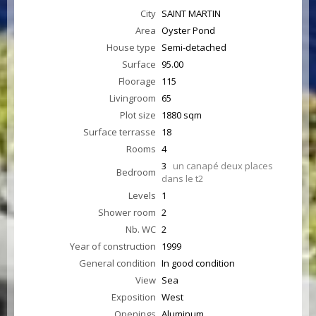
City
SAINT MARTIN
Area
Oyster Pond
House type
Semi-detached
Surface
95.00
Floorage
115
Livingroom
65
Plot size
1880 sqm
Surface terrasse
18
Rooms
4
3
un canapé deux places
Bedroom
dans le t2
Levels
1
Shower room
2
Nb. WC
2
Year of construction
1999
General condition
In good condition
View
Sea
Exposition
West
Openings
Aluminum