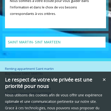
Nous sommes à votre écoute pour vous guider dans
l'information et dans le choix de vos besoins
correspondants à vos critères.
SAINT MARTIN- SINT MARTEEN
Renting appartment Saint martin
Buy house SAINT MARTIN
Buy appartment Saint martin
Le respect de votre vie privée est une
✕
Renting house SAINT MARTIN
priorité pour nous
Buy appartment SAINT MARTIN
Buy appartment SINT MARTEEN
Nous utilisons des cookies afin de vous offrir une expérience
optimale et une communication pertinente sur notre site.
Apartment for rent saint martin
Grace à ces technologies, nous pouvons vous proposer du
Plot for sale GOURBEYRE