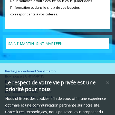
Nous sommes à votre écoute pour vous guider dans
l'information et dans le choix de vos besoins
correspondants à vos critères.
SAINT MARTIN- SINT MARTEEN
Renting appartment Saint martin
Buy house SAINT MARTIN
Buy appartment Saint martin
Le respect de votre vie privée est une
✕
Renting house SAINT MARTIN
priorité pour nous
Buy appartment SAINT MARTIN
Buy appartment SINT MARTEEN
Nous utilisons des cookies afin de vous offrir une expérience
optimale et une communication pertinente sur notre site.
Apartment for rent saint martin
Grace à ces technologies, nous pouvons vous proposer du
Plot for sale GOURBEYRE